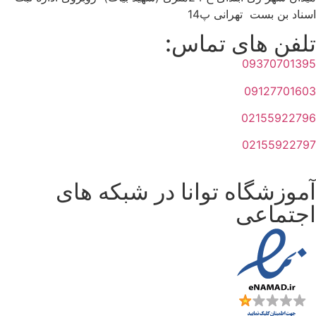
اسناد بن بست تهرانی پ14
تلفن های تماس:
09370701395
09127701603
02155922796
02155922797
آموزشگاه توانا در شبکه های
اجتماعی